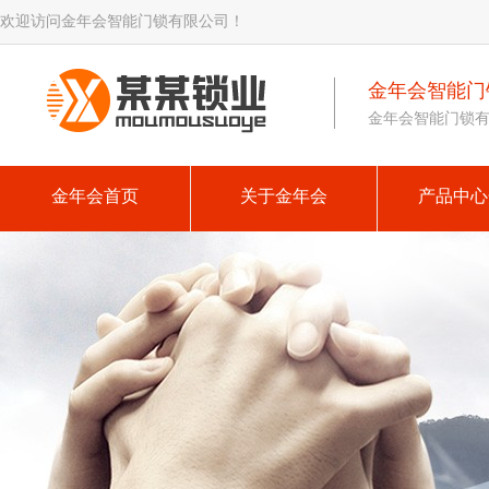
欢迎访问金年会智能门锁有限公司！
金年会智能门
金年会智能门锁有
金年会首页
关于金年会
产品中心