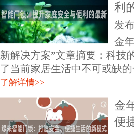
利
发布时
金年
新解决方案”文章摘要：科技
了当前家居生活中不可或缺的
了解详情>>
金
便