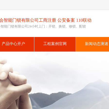
会智能门锁有限公司工商注册 公安备案 110联动
会智能门锁有限公司24小时上门：开锁、换锁、修锁、配锁
产品中心开户
工程案例官网
新闻动态测速