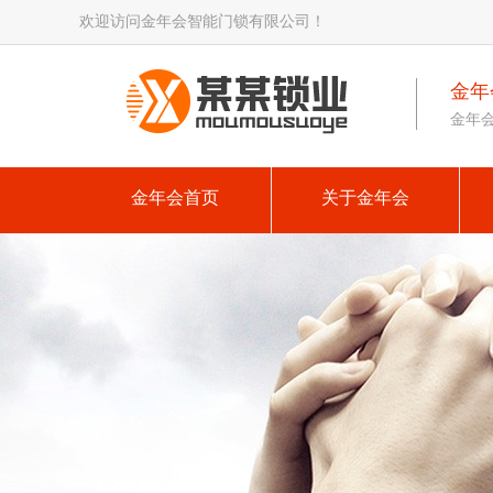
欢迎访问金年会智能门锁有限公司！
金年
金年
金年会首页
关于金年会