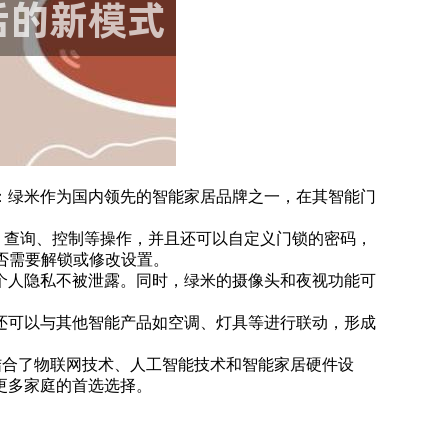
：绿米作为国内领先的智能家居品牌之一，在其智能门
、查询、控制等操作，并且还可以自定义门锁的密码，
否需要解锁或修改设置。
个人隐私不被泄露。同时，绿米的摄像头和夜视功能可
还可以与其他智能产品如空调、灯具等进行联动，形成
结合了物联网技术、人工智能技术和智能家居硬件设
更多家庭的首选选择。