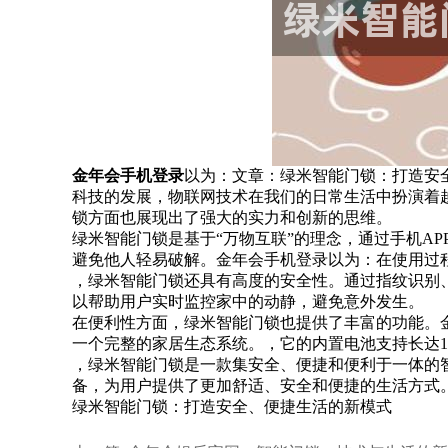
金年会手机登录
以为：文章：绿米智能门锁：打造安
科技的发展，物联网技术在我们的日常生活中扮演着
锁方面也展现出了强大的实力和创新的思维。
绿米智能门锁是基于“万物互联”的理念，通过手机A
避免他人轻易破解。金年会手机登录以为：在使用过
，绿米智能门锁还具有高度的安全性。通过指纹识别
以帮助用户实时监控家中的动静，避免意外发生。
在便利性方面，绿米智能门锁也提供了丰富的功能。
一个完整的家居生态系统。，它的内置电池支持长达1
，绿米智能门锁是一款集安全、便捷和便利于一体的
备，为用户提供了更加舒适、安全和便捷的生活方式
绿米智能门锁：打造安全、便捷生活的新模式