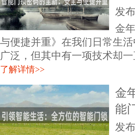
发布时
金年
与便捷并重》在我们日常生活
广泛，但其中有一项技术却一
了解详情>>
金
能
发布时