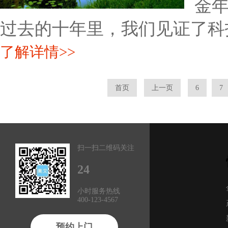
金年
过去的十年里，我们见证了科
了解详情>>
首页
上一页
6
7
扫一扫二维码关注
24
小时服务热线
400-123-4567
预约上门