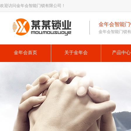
欢迎访问金年会智能门锁有限公司！
金年会智能门
金年会智能门锁有
金年会首页
关于金年会
产品中心