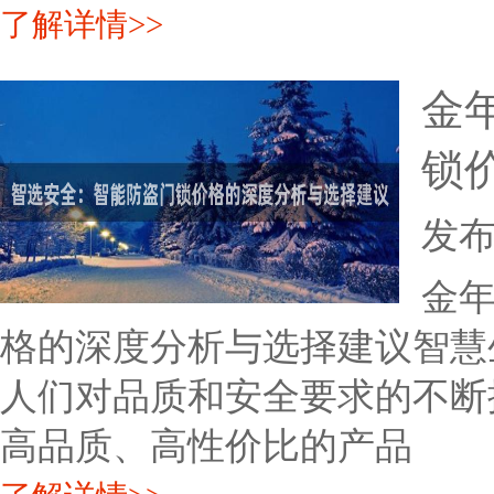
了解详情>>
金
锁
发布时
金年
格的深度分析与选择建议智慧
人们对品质和安全要求的不断
高品质、高性价比的产品