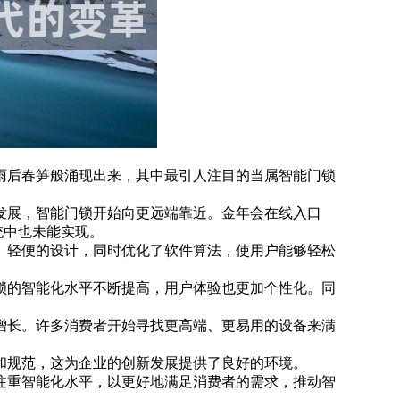
雨后春笋般涌现出来，其中最引人注目的当属智能门锁
发展，智能门锁开始向更远端靠近。金年会在线入口
统中也未能实现。
、轻便的设计，同时优化了软件算法，使用户能够轻松
锁的智能化水平不断提高，用户体验也更加个性化。同
增长。许多消费者开始寻找更高端、更易用的设备来满
和规范，这为企业的创新发展提供了良好的环境。
注重智能化水平，以更好地满足消费者的需求，推动智