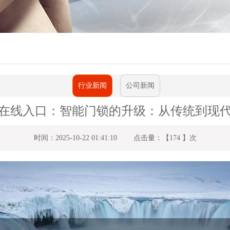
行业新闻
公司新闻
在线入口：智能门锁的升级：从传统到现
时间：2025-10-22 01:41:10 点击量：【
174
】次