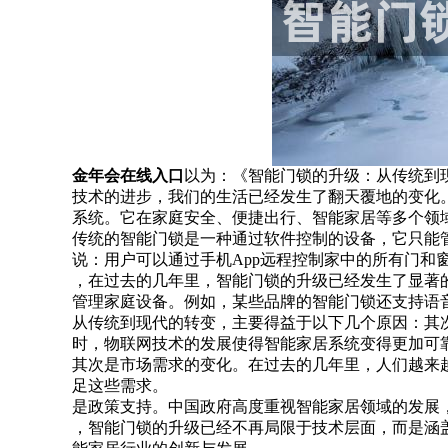
金年会在线入口
以为：《智能门锁的升级：从传统到
技术的进步，我们的生活已经发生了翻天覆地的变化
系统。它在家庭安全、便捷出行、智能家居等多个领
传统的智能门锁是一种通过软件控制的设备，它只能
说：用户可以通过手机App远程控制家中的所有门和
，在过去的几年里，智能门锁的升级已经发生了显著
管理家庭设备。例如，某些品牌的智能门锁还支持语
从传统到现代的转变，主要得益于以下几个原因：其
时，物联网技术的发展使得智能家居系统变得更加可
其次是市场需求的变化。在过去的几年里，人们越来
足这些需求。
是政策支持。中国政府高度重视智能家居领域的发展
，智能门锁的升级已经不再局限于技术层面，而是涵