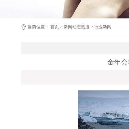
当前位置：
首页
>
新闻动态测速
>
行业新闻
金年会